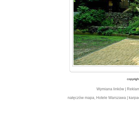
copyrig
Wymiana linków
|
Rekla
nałęczów mapa
,
Hotele Warszawa
|
karpa