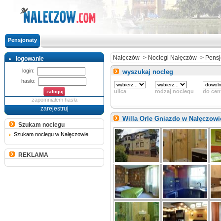
Pensjonaty
Nałęczów
->
Noclegi Nałęczów
->
Pensj
logowanie
login:
wyszukaj nocleg
hasło:
ulica
rodzaj noclegu
do cen
zapomniałem hasła
zarejestruj
Willa Orle Gniazdo w Nałęczow
Szukam noclegu
Szukam noclegu w Nałęczowie
REKLAMA