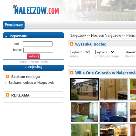
Pensjonaty
Nałęczów
->
Noclegi Nałęczów
->
Pensj
logowanie
login:
wyszukaj nocleg
hasło:
ulica
rodzaj noclegu
do cen
zapomniałem hasła
zarejestruj
Willa Orle Gniazdo w Nałęczow
Szukam noclegu
Szukam noclegu w Nałęczowie
REKLAMA