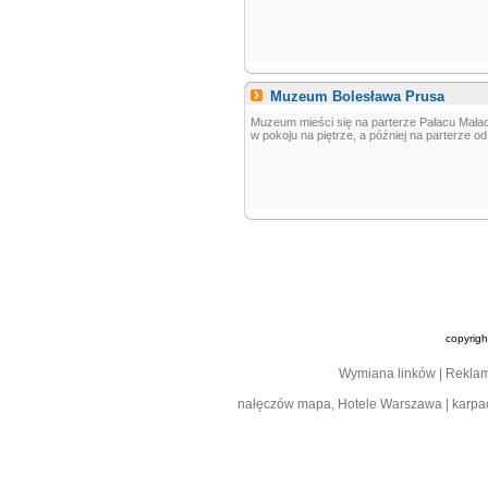
Muzeum Bolesława Prusa
Muzeum mieści się na parterze Pałacu Mała
w pokoju na piętrze, a później na parterze od 
copyrig
Wymiana linków
|
Rekla
nałęczów mapa
,
Hotele Warszawa
|
karpa