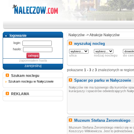
Nałęczów
->
Atrakcje Nałęczów
logowanie
login:
wyszukaj nocleg
hasło:
ulica
rodzaj noclegu
do cen
zapomniałem hasła
zarejestruj
pokazane
1 - 3
z
3
znalezionych w regio
Szukam noclegu
Spacer po parku w Nałęczowie
Szukam noclegu w Nałęczowie
Nałęczów nie ma typowego dla kurortów spac
kuracjuszy i spacerów odwiedzających Nałęc
REKLAMA
Muzeum Stefana Żeromskiego
Muzeum Stefana Żeromskiego mieści się w d
Koszczyc-Witkiewicza. Jest to jednoizbowa .