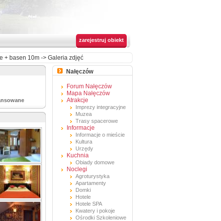
zarejestruj obiekt
ie + basen 10m
->
Galeria zdjęć
Nałęczów
Forum Nałęczów
Mapa Nałęczów
Atrakcje
ansowane
Imprezy integracyjne
Muzea
Trasy spacerowe
Informacje
Informacje o mieście
Kultura
Urzędy
Kuchnia
Obiady domowe
Noclegi
Agroturystyka
Apartamenty
Domki
Hotele
Hotele SPA
Kwatery i pokoje
Ośrodki Szkoleniowe