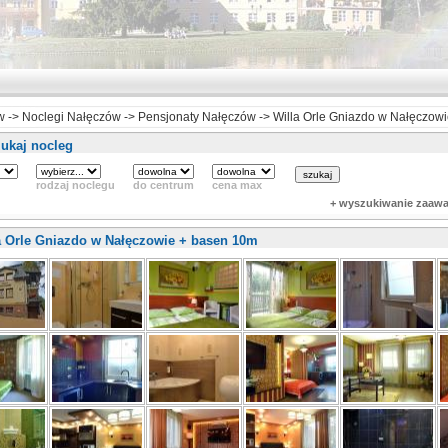
w
->
Noclegi Nałęczów
->
Pensjonaty Nałęczów
->
Willa Orle Gniazdo w Nałęczow
ukaj nocleg
rodzaj noclegu
do centrum
cena max
+ wyszukiwanie zaaw
a Orle Gniazdo w Nałęczowie + basen 10m