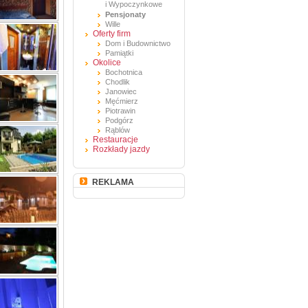
i Wypoczynkowe
Pensjonaty
Wille
Oferty firm
Dom i Budownictwo
Pamiątki
Okolice
Bochotnica
Chodlik
Janowiec
Męćmierz
Piotrawin
Podgórz
Rąblów
Restauracje
Rozkłady jazdy
REKLAMA