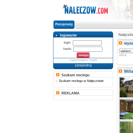
Pensjonaty
Nałęczó
logowanie
login:
wysz
hasło:
ulica
zapomniałem hasła
zarejestruj
Will
Szukam noclegu
Szukam noclegu w Nałęczowie
REKLAMA