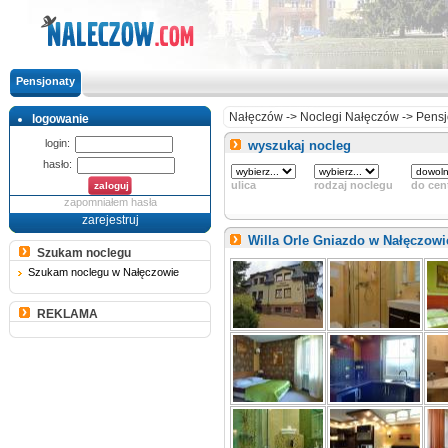
Pensjonaty
Nałęczów
->
Noclegi Nałęczów
->
Pensj
logowanie
login:
wyszukaj nocleg
hasło:
ulica
rodzaj noclegu
do cen
zapomniałem hasła
zarejestruj
Willa Orle Gniazdo w Nałęczow
Szukam noclegu
Szukam noclegu w Nałęczowie
REKLAMA