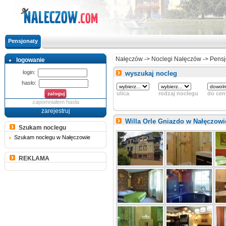
Pensjonaty
Nałęczów
->
Noclegi Nałęczów
->
Pensj
logowanie
login:
wyszukaj nocleg
hasło:
ulica
rodzaj noclegu
do cen
zapomniałem hasła
zarejestruj
Willa Orle Gniazdo w Nałęczow
Szukam noclegu
Szukam noclegu w Nałęczowie
REKLAMA