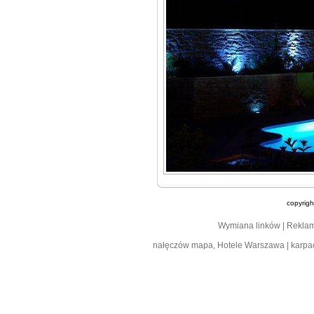
copyrig
Wymiana linków
|
Rekla
nałęczów mapa
,
Hotele Warszawa
|
karpa