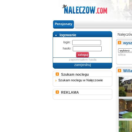
Pensjonaty
Nałęczó
logowanie
login:
wysz
hasło:
ulica
zapomniałem hasła
zarejestruj
Will
Szukam noclegu
Szukam noclegu w Nałęczowie
REKLAMA