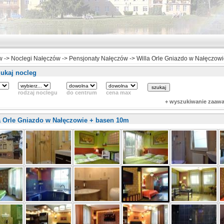
w
->
Noclegi Nałęczów
->
Pensjonaty Nałęczów
->
Willa Orle Gniazdo w Nałęczow
ukaj nocleg
rodzaj noclegu
do centrum
cena max
+ wyszukiwanie zaaw
a Orle Gniazdo w Nałęczowie + basen 10m