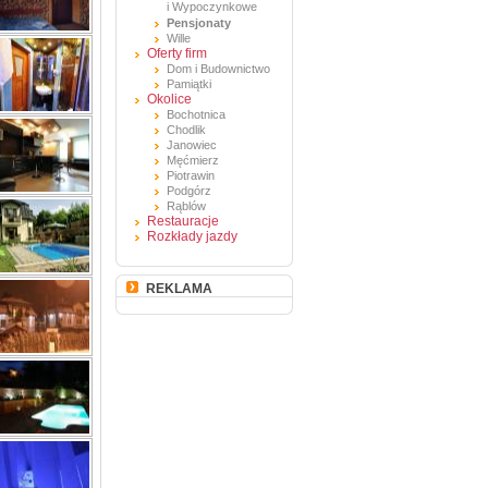
i Wypoczynkowe
Pensjonaty
Wille
Oferty firm
Dom i Budownictwo
Pamiątki
Okolice
Bochotnica
Chodlik
Janowiec
Męćmierz
Piotrawin
Podgórz
Rąblów
Restauracje
Rozkłady jazdy
REKLAMA