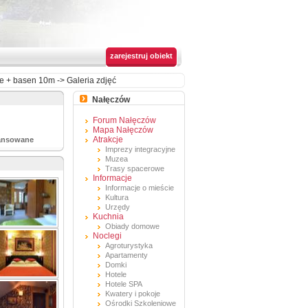
zarejestruj obiekt
ie + basen 10m
->
Galeria zdjęć
Nałęczów
Forum Nałęczów
Mapa Nałęczów
Atrakcje
ansowane
Imprezy integracyjne
Muzea
Trasy spacerowe
Informacje
Informacje o mieście
Kultura
Urzędy
Kuchnia
Obiady domowe
Noclegi
Agroturystyka
Apartamenty
Domki
Hotele
Hotele SPA
Kwatery i pokoje
Ośrodki Szkoleniowe